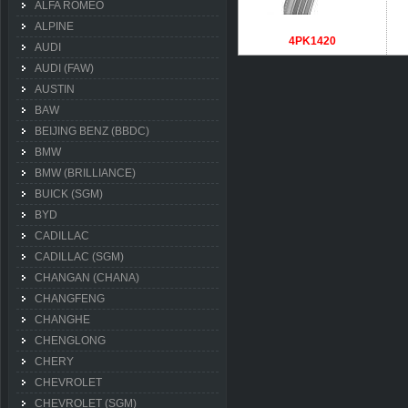
ALFA ROMEO
ALPINE
4PK1420
AUDI
AUDI (FAW)
AUSTIN
BAW
BEIJING BENZ (BBDC)
BMW
BMW (BRILLIANCE)
BUICK (SGM)
BYD
CADILLAC
CADILLAC (SGM)
CHANGAN (CHANA)
CHANGFENG
CHANGHE
CHENGLONG
CHERY
CHEVROLET
CHEVROLET (SGM)