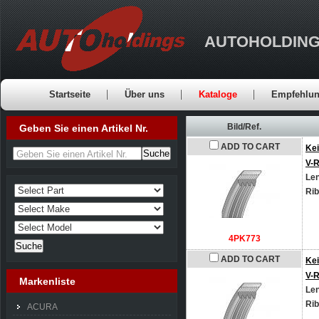
AUTOHOLDING
Startseite
Über uns
Kataloge
Empfehlu
Bild/Ref.
Geben Sie einen Artikel Nr.
ADD TO CART
Kei
Geben Sie einen Artikel Nr.
V-R
Le
Ri
4PK773
ADD TO CART
Kei
V-R
Markenliste
Le
Ri
ACURA